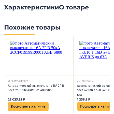
Характеристики
О товаре
Похожие товары
2CCF019599R0001
mcb10-1-16D-av
Автоматический выключатель 16А 2P B
Автоматический выключат
50кА 2CCF019599R0001 ABB S800
10кА mcb10-1-16D-av EKF A
63А
25 023,35
₽
1 236,5
₽
Посмотреть наличие
Посмотреть наличи