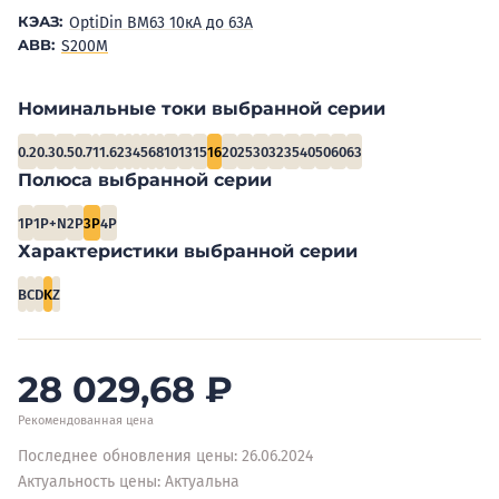
КЭАЗ:
OptiDin BM63 10кА до 63А
ABB:
S200M
Номинальные токи выбранной серии
0.2
0.3
0.5
0.7
1
1.6
2
3
4
5
6
8
10
13
15
16
20
25
30
32
35
40
50
60
63
Полюса выбранной серии
1P
1P+N
2P
3P
4P
Характеристики выбранной серии
B
C
D
K
Z
28 029,68
₽
Рекомендованная цена
Последнее обновления цены: 26.06.2024
Актуальность цены: Актуальна