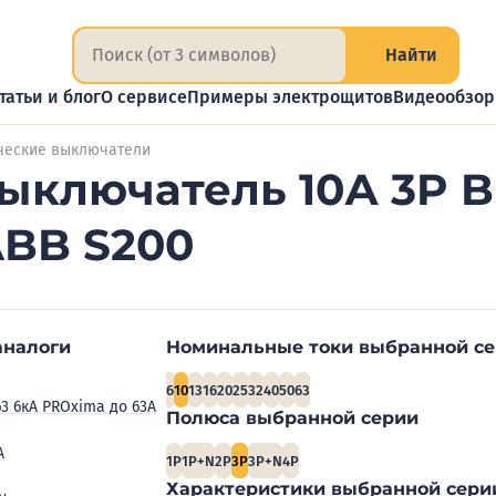
Найти
татьи и блог
О сервисе
Примеры электрощитов
Видеообзо
ческие выключатели
ыключатель 10А 3P B
ABB S200
аналоги
Номинальные токи выбранной с
6
10
13
16
20
25
32
40
50
63
63 6кА PROxima до 63А
Полюса выбранной серии
А
1P
1P+N
2P
3P
3P+N
4P
Характеристики выбранной сери