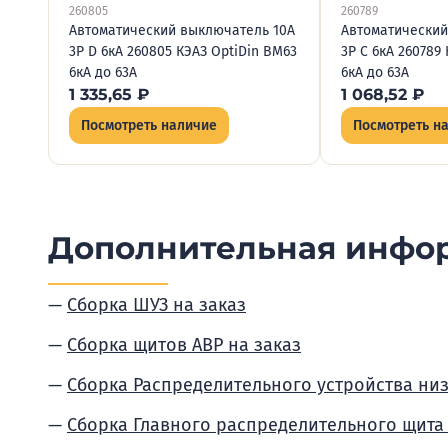
260805
260789
Автоматический выключатель 10А
Автоматический
3P D 6кА 260805 КЭАЗ OptiDin BM63
3P C 6кА 260789
6кА до 63А
6кА до 63А
1 335,65
₽
1 068,52
₽
Посмотреть наличие
Посмотреть н
Дополнительная инфо
Сборка ШУЗ на заказ
Сборка щитов АВР на заказ
Сборка Распределительного устройства ни
Сборка Главного распределительного щита