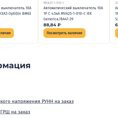
MVA25-1-010-C
2
 выключатель 10А
Автоматический выключатель 10А
А
 КЭАЗ OptiDin BM63
1P C 4.5кА MVA25-1-010-C IEK
1
Generica/ВА47-29
S
88,84
₽
6
аличие
Посмотреть наличие
рмация
зкого напряжения РУНН на заказ
 ГРЩ на заказ