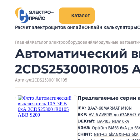
Каталог
Расчет электрощитов онлайн
Онлайн калькуляторы
С
Главная
Каталог электрооборудования
Модульные автомати
Автоматический в
2CDS253001R0105 
Артикул:
2CDS253001R0105
Предлагаемые серии 
IEK:
BA47-60M
ARMAT M10N
EKF:
AV-6 AVERIS до 63А
ВА47-
DEKraft:
ВА-103 NEW 6кА
КЭАЗ:
OptiDin BM63 6кА до 63
CHINT:
NB1-63 6kA
NXB-63 6kA