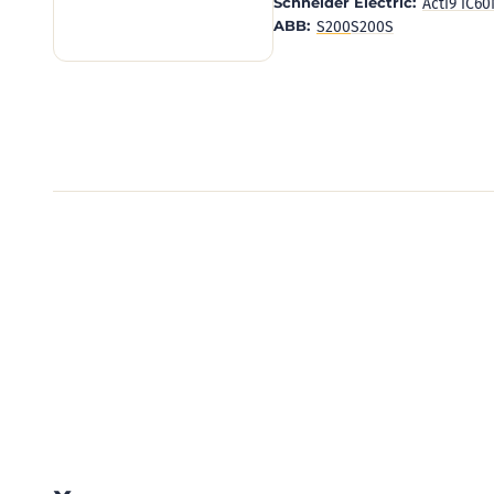
Schneider Electric:
Acti9 iC6
ABB:
S200
S200S
Видеообзоры электро
Смотрите видеообзоры готовых электрощи
канал о рынке электрики.