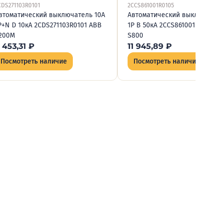
CDS271103R0101
2CCS861001R0105
втоматический выключатель 10А
Автоматический выключате
P+N D 10кА 2CDS271103R0101 ABB
1P B 50кА 2CCS861001R0105 
200M
S800
 453,31
₽
11 945,89
₽
Посмотреть наличие
Посмотреть наличие