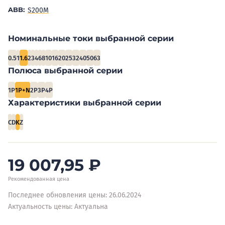
ABB:
S200M
Номинальные токи выбранной серии
0.5
1
1.6
2
3
4
6
8
10
16
20
25
32
40
50
63
Полюса выбранной серии
1P
1P+N
2P
3P
4P
Характеристики выбранной серии
C
D
K
Z
19 007,95
₽
Рекомендованная цена
Последнее обновления цены: 26.06.2024
Актуальность цены: Актуальна