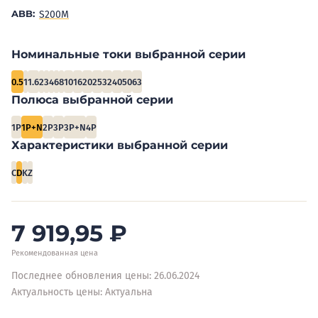
ABB:
S200M
Номинальные токи выбранной серии
0.5
1
1.6
2
3
4
6
8
10
16
20
25
32
40
50
63
Полюса выбранной серии
1P
1P+N
2P
3P
3P+N
4P
Характеристики выбранной серии
C
D
K
Z
7 919,95
₽
Рекомендованная цена
Последнее обновления цены: 26.06.2024
Актуальность цены: Актуальна