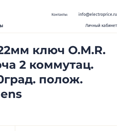
info@electroprice.ru
Контакты:
ры
Личный кабинет
22мм ключ O.M.R.
юча 2 коммутац.
90град. полож.
mens