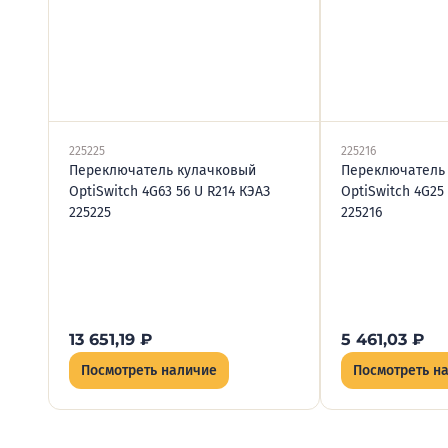
225225
225216
Переключатель кулачковый
Переключатель
OptiSwitch 4G63 56 U R214 КЭАЗ
OptiSwitch 4G25 
225225
225216
13 651,19
₽
5 461,03
₽
Посмотреть наличие
Посмотреть н