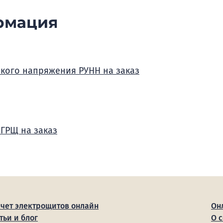
рмация
зкого напряжения РУНН на заказ
 ГРЩ на заказ
счет электрощитов онлайн
Он
тьи и блог
О 