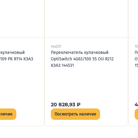
144531
1
 кулачковый
Переключатель кулачковый
П
109 PK R114 КЭАЗ
OptiSwitch 4G63/100 55 OU R212
O
КЭАЗ 144531
1
20 828,93
₽
4
аличие
Посмотреть наличие