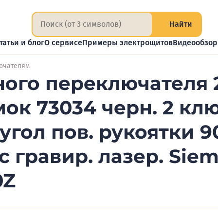
Найти
татьи и блог
О сервисе
Примеры электрощитов
Видеообзо
лючателям
ного переключателя 
мок 73034 черн. 2 кл
. угол пов. рукоятки 
 с гравир. лазер. Sie
0Z