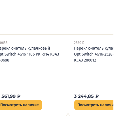
50688
286012
ереключатель кулачковый
Переключатель кулачковый
ptiSwitch 4G16 1106 PK R114 КЭАЗ
OptiSwitch 4G16-2528-U-S1-R
50688
КЭАЗ 286012
 561,99
₽
3 244,85
₽
Посмотреть наличие
Посмотреть наличие