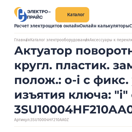
Каталог
Расчет электрощитов онлайн
Онлайн калькуляторы
С
Главная
Каталог электрооборудования
Аксессуары к перек
Актуатор поворот
кругл. пластик. за
полож.: o-i с фикс
изъятия ключа: "i"
3SU10004HF210AA
Артикул:
3SU10004HF210AA0Z