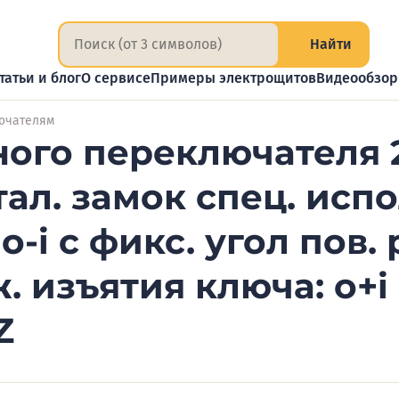
Найти
татьи и блог
О сервисе
Примеры электрощитов
Видеообзо
лючателям
ного переключателя 
тал. замок спец. испо
o-i с фикс. угол пов. 
ж. изъятия ключа: o+
Z