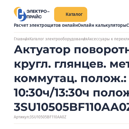
Каталог
Расчет электрощитов онлайн
Онлайн калькуляторы
С
Главная
Каталог электрооборудования
Аксессуары к перек
Актуатор поворот
кругл. глянцев. ме
коммутац. полож.: 
10:30ч/13:30ч поло
3SU10505BF110AA0
Артикул:
3SU10505BF110AA0Z