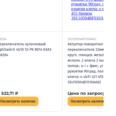
38264
3SU10504BF010AA0Z
ереключатель кулачковый
Актуатор поворотного
ptiSwitch 4G10 53 PK R014 КЭАЗ
переключателя 22мм ключ 
38264
кругл. глянцев. метал. замок
исполн. 2 ключа 2 коммутац.
полож.: o-i с фикс. угол пов.
рукоятки 90град. полож. из
ключа: o sb31 421 455 Sieme
3SU10504BF010AA0Z
 522,71
₽
Цена по запросу
Посмотреть наличие
Посмотреть наличие