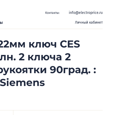
info@electroprice.ru
Контакты:
ры
Личный кабинет
22мм ключ CES
лн. 2 ключа 2
рукоятки 90град. :
i Siemens