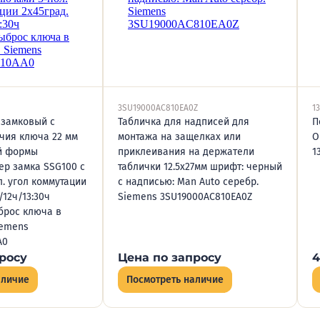
3SU19000AC810EA0Z
1
 замковый с
Табличка для надписей для
П
чия ключа 22 мм
монтажа на защелках или
O
й формы
приклеивания на держатели
1
ер замка SSG100 с
таблички 12.5х27мм шрифт: черный
. угол коммутации
с надписью: Man Auto серебр.
/12ч/13:30ч
Siemens 3SU19000AC810EA0Z
брос ключа в
iemens
A0
росу
Цена по запросу
4
аличие
Посмотреть наличие