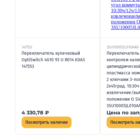
147553
3SU10005JL010AA0
Переключатель кулачковый
Переключатель
OptiSwitch 4G10 93 U R014 КЭАЗ
контролем нали
147553
цилиндрическо
пластмасса ном
2 ключами 3-пол
2х45град. 10:30ч
извлечение/вы
положении O S
3SU10005JL010A
4 330,78
₽
Цена по зап
Посмотреть наличие
Посмотреть н