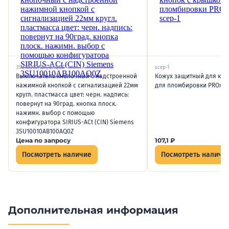
3SU10010AB100AQ0Z
scep-1
Выключатель кнопочный с надстроенной
Кожух защитный для кно
нажимной кнопкой с сигнализацией 22мм
для пломбировки PROxima
кругл. пластмасса цвет: черн. надпись:
повернут на 90град. кнопка плоск.
нажимн. выбор с помощью
конфигуратора SIRIUS-ACt (CIN) Siemens
3SU10010AB100AQ0Z
Цена по запросу
107,1
₽
Посмотреть наличие
Посмотреть наличи
Дополнительная информация