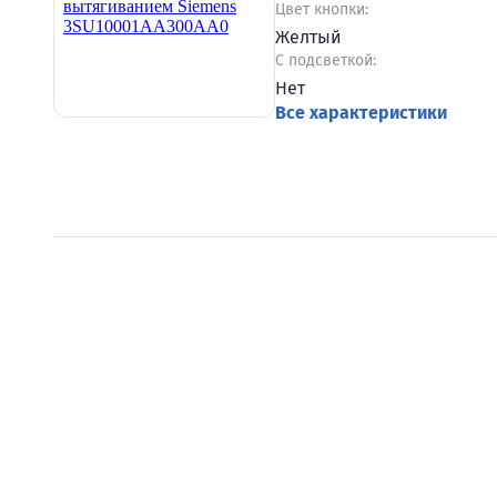
Цвет кнопки:
Желтый
С подсветкой:
Нет
Все характеристики
Видеообзоры электро
Смотрите видеообзоры готовых электрощи
канал о рынке электрики.