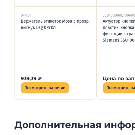
079151
3SU10000AB700AA
Держатель этикеток Mosaic прозр.
Актуатор кнопки
выгнут. Leg 079151
пластик. кнопка
фиксации с гра
Siemens 3SU100
939,39
₽
Цена по зап
Посмотреть наличие
Посмотреть н
Дополнительная инфо