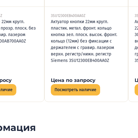
0Z
3SU12300EB400AA0Z
3
 22мм кругл.
Актуатор кнопки 22мм кругл.
А
 прозр. плоск. без
пластик. метал. фронт. кольцо
2
вир. лазером
кнопка зел. плоск. высок. фронт.
3
00AB700AA0Z
кольцо (12мм) без фиксации с
в
держателем с гравир. лазером
д
верхн. регистр/нижн. регистр
г
Siemens 3SU12300EB400AA0Z
3
росу
Цена по запросу
Ц
аличие
Посмотреть наличие
рмация