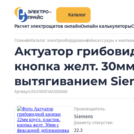
Каталог
Расчет электрощитов онлайн
Онлайн калькуляторы
С
Главная
Каталог электрооборудования
Аксессуары к кнопка
Актуатор грибовид
кнопка желт. 30м
вытягиванием Sie
Артикул:
3SU10001AA300AA0
Производитель:
Siemens
Диаметр отверстия:
22.3