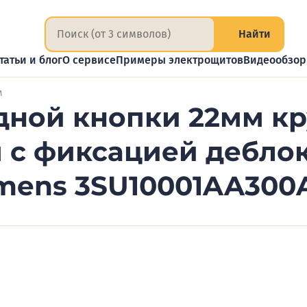
Найти
татьи и блог
О сервисе
Примеры электрощитов
Видеообзо
м
ной кнопки 22мм кру
м с фиксацией дебло
mens 3SU10001AA300