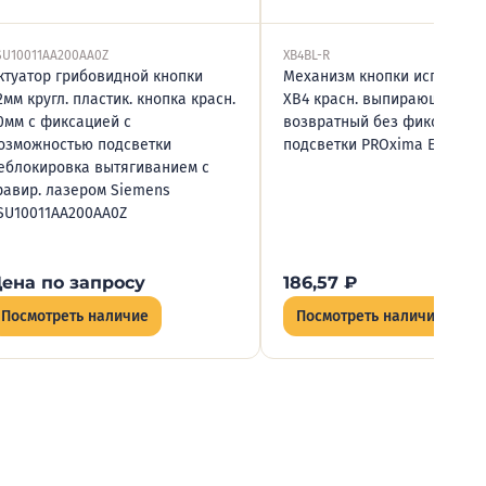
SU10011AA200AA0Z
XB4BL-R
ктуатор грибовидной кнопки
Механизм кнопки исполнит
2мм кругл. пластик. кнопка красн.
XB4 красн. выпирающая
0мм с фиксацией с
возвратный без фиксации 
озможностью подсветки
подсветки PROxima EKF XB4
еблокировка вытягиванием с
равир. лазером Siemens
SU10011AA200AA0Z
ена по запросу
186,57
₽
Посмотреть наличие
Посмотреть наличие