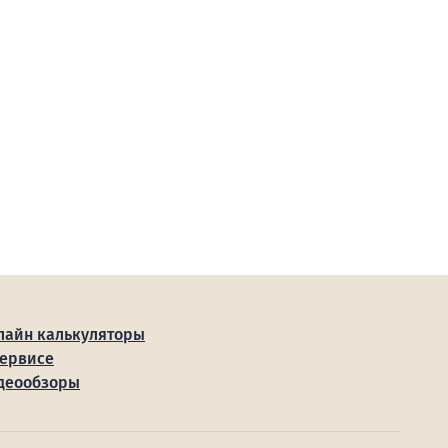
лайн калькуляторы
сервисе
деообзоры