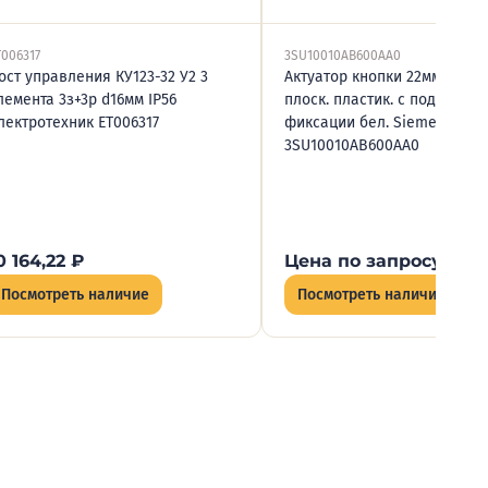
T006317
3SU10010AB600AA0
ост управления КУ123-32 У2 3
Актуатор кнопки 22мм кругл.
лемента 3з+3р d16мм IP56
плоск. пластик. с подсветко
лектротехник ET006317
фиксации бел. Siemens
3SU10010AB600AA0
0 164,22
₽
Цена по запросу
Посмотреть наличие
Посмотреть наличие