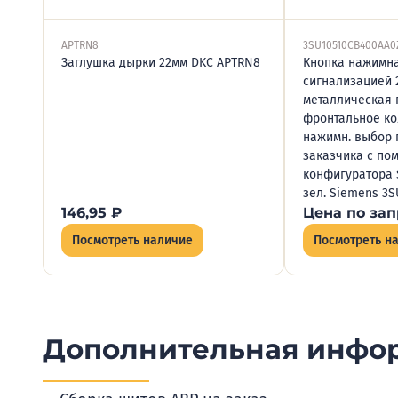
APTRN8
3SU10510CB400AA0
Заглушка дырки 22мм DKC APTRN8
Кнопка нажимна
сигнализацией 
металлическая 
фронтальное ко
нажимн. выбор 
заказчика с по
конфигуратора S
зел. Siemens 3
146,95
₽
Цена по зап
Посмотреть наличие
Посмотреть н
Дополнительная инфо