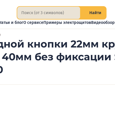
Найти
татьи и блог
О сервисе
Примеры электрощитов
Видеообзо
м
ной кнопки 22мм кру
. 40мм без фиксации
0