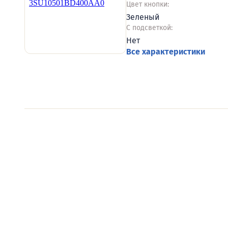
Цвет кнопки:
Зеленый
С подсветкой:
Нет
Все характеристики
Видеообзоры электро
Смотрите видеообзоры готовых электрощи
канал о рынке электрики.