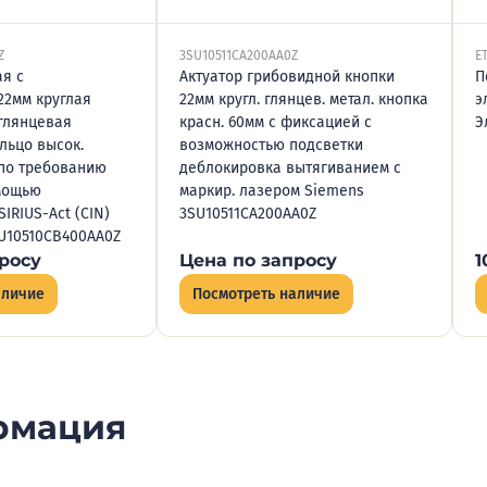
Z
3SU10511CA200AA0Z
E
я с
Актуатор грибовидной кнопки
П
22мм круглая
22мм кругл. глянцев. метал. кнопка
э
глянцевая
красн. 60мм с фиксацией с
Э
льцо высок.
возможностью подсветки
по требованию
деблокировка вытягиванием с
мощью
маркир. лазером Siemens
IRIUS-Act (CIN)
3SU10511CA200AA0Z
SU10510CB400AA0Z
росу
Цена по запросу
1
аличие
Посмотреть наличие
рмация