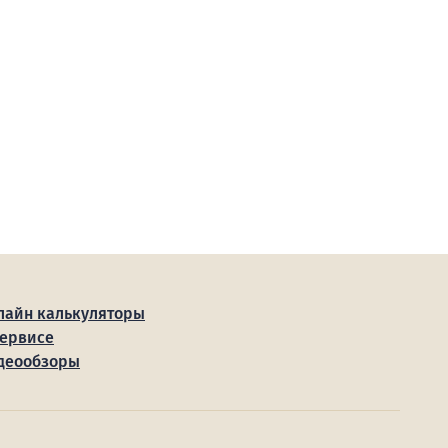
лайн калькуляторы
сервисе
деообзоры