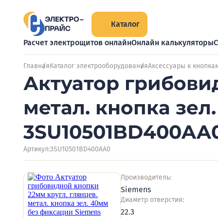
Каталог
Расчет электрощитов онлайн
Онлайн калькуляторы
С
Главная
Каталог электрооборудования
Аксессуары к кнопка
Актуатор грибовид
метал. кнопка зел
3SU10501BD400AA
Артикул:
3SU10501BD400AA0
Производитель:
Siemens
Диаметр отверстия:
22.3