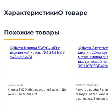
Характеристики
О товаре
Похожие товары
sw2c-md-r-24
3SU10503BB420AA0
Кнопка SW2C-10D с подсветкой красн. NO
Актуатор двойной кнопки
24В EKF sw2c-md-r-24
глянцев. метал. кнопка з
выступающ. Siemens 3SU