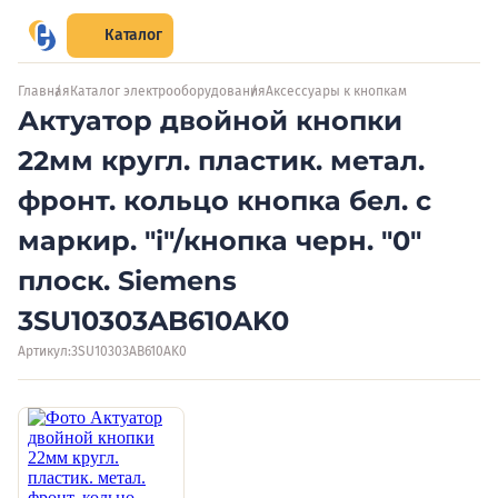
Каталог
Главная
Каталог электрооборудования
Аксессуары к кнопкам
Актуатор двойной кнопки
22мм кругл. пластик. метал.
фронт. кольцо кнопка бел. с
маркир. "i"/кнопка черн. "0"
плоск. Siemens
3SU10303AB610AK0
Артикул:
3SU10303AB610AK0