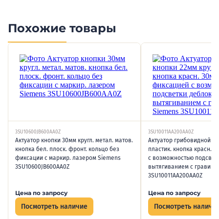
Похожие товары
3SU10600JB600AA0Z
3SU10011AA200AA0Z
Актуатор кнопки 30мм кругл. метал. матов.
Актуатор грибовидной кн
кнопка бел. плоск. фронт. кольцо без
пластик. кнопка красн. 
фиксации с маркир. лазером Siemens
с возможностью подсвет
3SU10600JB600AA0Z
вытягиванием с гравир.
3SU10011AA200AA0Z
Цена по запросу
Цена по запросу
Посмотреть наличие
Посмотреть наличи