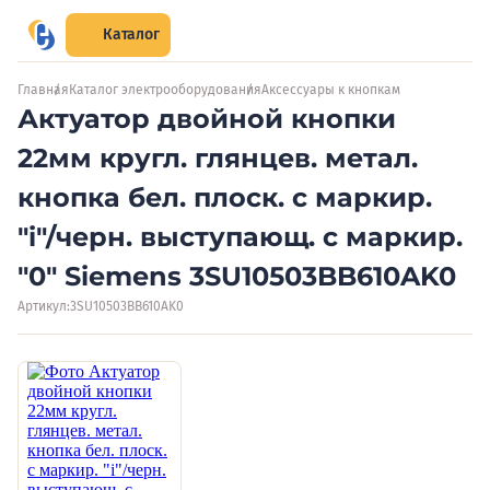
Каталог
Главная
Каталог электрооборудования
Аксессуары к кнопкам
Актуатор двойной кнопки
22мм кругл. глянцев. метал.
кнопка бел. плоск. с маркир.
"i"/черн. выступающ. с маркир.
"0" Siemens 3SU10503BB610AK0
Артикул:
3SU10503BB610AK0