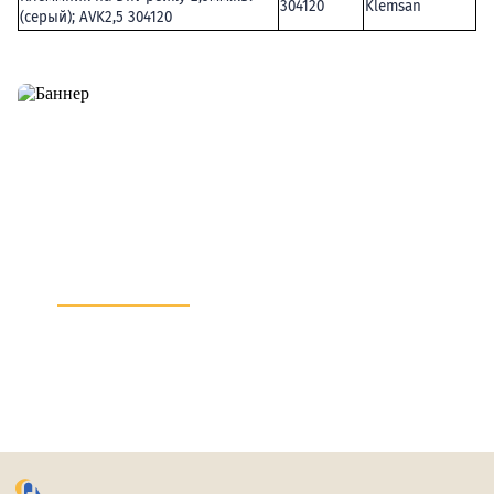
304120
Klemsan
(серый); AVK2,5 304120
Остались вопросы по сервису
или вы хотите предложить
что-то добавить?
Напишите нам!
info@electroprice.ru
What’sApp