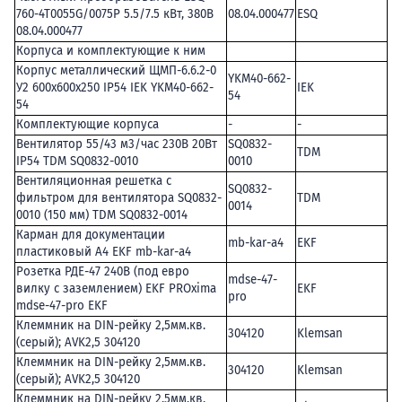
760-4T0055G/0075P 5.5/7.5 кВт, 380В
08.04.000477
ESQ
08.04.000477
Корпуса и комплектующие к ним
Корпус металлический ЩМП-6.6.2-0
YKM40-662-
У2 600х600х250 IP54 IEK YKM40-662-
IEK
54
54
Комплектующие корпуса
-
-
Вентилятор 55/43 м3/час 230В 20Вт
SQ0832-
TDM
IP54 TDM SQ0832-0010
0010
Вентиляционная решетка с
SQ0832-
фильтром для вентилятора SQ0832-
TDM
0014
0010 (150 мм) TDM SQ0832-0014
Карман для документации
mb-kar-a4
EKF
пластиковый А4 EKF mb-kar-a4
Розетка РДЕ-47 240В (под евро
mdse-47-
вилку с заземлением) EKF PROxima
EKF
pro
mdse-47-pro EKF
Клеммник на DIN-рейку 2,5мм.кв.
304120
Klemsan
(серый); AVK2,5 304120
Клеммник на DIN-рейку 2,5мм.кв.
304120
Klemsan
(серый); AVK2,5 304120
Клеммник на DIN-рейку 2,5мм.кв.