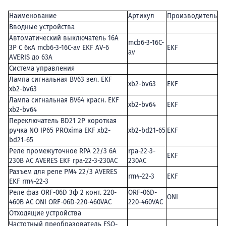
Наименование
Артикул
Производитель
Вводные устройства
Автоматический выключатель 16А
mcb6-3-16C-
3P C 6кА mcb6-3-16C-av EKF AV-6
EKF
av
AVERIS до 63А
Система управления
Лампа сигнальная BV63 зел. EKF
xb2-bv63
EKF
xb2-bv63
Лампа сигнальная BV64 красн. EKF
xb2-bv64
EKF
xb2-bv64
Переключатель BD21 2P короткая
ручка NO IP65 PROxima EKF xb2-
xb2-bd21-65
EKF
bd21-65
Реле промежуточное RPA 22/3 6А
rpa-22-3-
EKF
230В AC AVERES EKF rpa-22-3-230AC
230AC
Разъем для реле РМ4 22/3 AVERES
rm4-22-3
EKF
EKF rm4-22-3
Реле фаз ORF-06D 3ф 2 конт. 220-
ORF-06D-
ONI
460В AC ONI ORF-06D-220-460VAC
220-460VAC
Отходящие устройства
Частотный преобразователь ESQ-